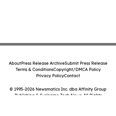
About
Press Release Archive
Submit Press Release
Terms & Conditions
Copyright/DMCA Policy
Privacy Policy
Contact
© 1995-2026 Newsmatics Inc. dba Affinity Group
Publishing & Suriname Tech News. All Rights
Reserved.
Cookie Settings / Your Privacy Choices